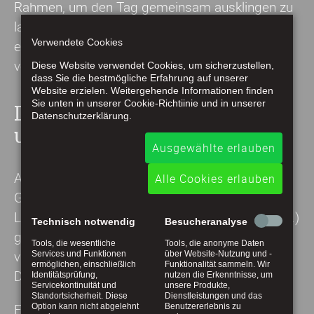
Rahmen, um den Tag gemeinsam ausklingen zu
lassen, Neuigkeiten auszutauschen oder einfach
Verwendete Cookies
einen schönen Abend in geselliger Runde zu
verbringen.
Diese Website verwendet Cookies, um sicherzustellen,
dass Sie die bestmögliche Erfahrung auf unserer
Website erzielen. Weitergehende Informationen finden
Sie unten in unserer Cookie-Richtiinie und in unserer
Danke an die Macherinnen
Datenschutzerklärung.
und Macher
Ausgewählte erlauben
Am 15. Januar 2025 wurde bei der
Alle Cookies erlauben
Gründungsveranstaltung der Dorfverein ins
Leben gerufen und als eingetragener Verein (e.V.)
Technisch notwendig
Besucheranalyse
gegründet. Damit entstand die Grundlage für
Tools, die wesentliche
Tools, die anonyme Daten
viele gemeinsame Ideen und Projekte, die unser
Services und Funktionen
über Website-Nutzung und -
ermöglichen, einschließlich
Funktionalität sammeln. Wir
Dorf bereichern.
Identitätsprüfung,
nutzen die Erkenntnisse, um
Servicekontinuität und
unsere Produkte,
Standortsicherheit. Diese
Dienstleistungen und das
Ein solches Vorhaben lebt von Menschen, die
Option kann nicht abgelehnt
Benutzererlebnis zu