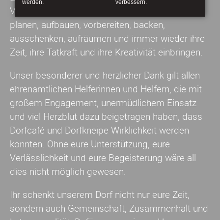
werden.
verbessern.
Verantwortung übernehmen, organisieren,
planen, aufbauen, vorbereiten, backen,
ausschenken, aufräumen und immer wieder ihre
Zeit, ihre Tatkraft und ihre Kreativität einbringen.
Unser besonderer und herzlicher Dank gilt allen
ehrenamtlichen Helferinnen und Helfern, die mit
großem Engagement, unermüdlichem Einsatz
und viel Herzblut dazu beigetragen haben, dass
Dorfcafé und Dorfkneipe Wirklichkeit werden
konnten. Ohne eure Unterstützung, eure
Verlässlichkeit und eure Begeisterung wäre all
dies nicht möglich gewesen.
Ihr schenkt unserem Dorf nicht nur eure Zeit,
sondern auch Gemeinschaft, Zusammenhalt und