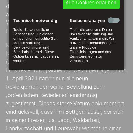
Alle Cookies erlauben
der Universität Freiburg erfolgreich
abgeschlossen und war seither im Revier
Technisch notwendig
Besucheranalyse
Westerwälder Seenplatte als
Forstinspektorenanwärter tätig.
Tools, die wesentliche
Tools, die anonyme Daten
Services und Funktionen
über Website-Nutzung und -
ermöglichen, einschließlich
Funktionalität sammeln. Wir
Identitätsprüfung,
nutzen die Erkenntnisse, um
Mitten in der „Borkenkäfertragödie“ bekam er im
Servicekontinuität und
unsere Produkte,
November 2019 als Regionalförster dann die
Standortsicherheit. Diese
Dienstleistungen und das
Option kann nicht abgelehnt
Benutzererlebnis zu
(zunächst kommissarische) Leitung für das
werden.
verbessern.
Forstrevier Kroppacher Schweiz übertragen. Zum
1. April 2021 haben nun alle neun
Reviergemeinden seiner Bestellung zum
„ordentlichen Revierleiter“ einstimmig
zugestimmt. Dieses starke Votum dokumentiert
eindrucksvoll, dass Tim Bettgenhäuser, der sich
in seiner Freizeit u.a. Jagd, Waldarbeit,
Landwirtschaft und Feuerwehr widmet, in einer