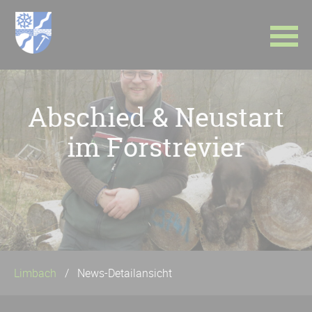
Navigation
überspringen
Abschied & Neustart
im Forstrevier
Limbach
News-Detailansicht